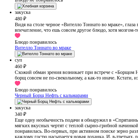
закуска
480 ₽
Видя на столе черное «Вителло Тоннато во мраке», глаза
впечатление, что ешь совсем другое блюдо, хотя мозгом-
Блюдо понравилось
Вителло Тоннато во мраке
суп
460 ₽
Схожий обман зрения возникает при встрече с «Борщом 
борщ совсем не по-свекольному, а как-то иначе. Кстати, 
Блюдо понравилось
Черный Борщ Нефть с кальмарами
закуска
340 ₽
Еще одну необычность подачи я обнаружил в «Спрятанны
мягких вкусных чертят с теплой сырно-грибной начинкой,
понравилась. Во-первых, при активном поиске зерно разл
каждому гостю насыпается новая лоханка. И, в-третьих, р