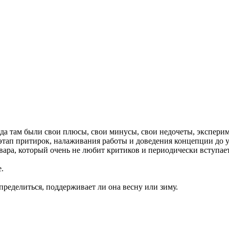
гда там были свои плюсы, свои минусы, свои недочеты, экспери
тап притирок, налаживания работы и доведения концепции до ум
овара, который очень не любит критиков и периодически вступае
.
ределиться, поддерживает ли она весну или зиму.