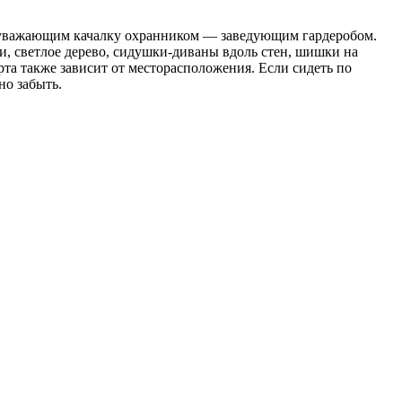
, уважающим качалку охранником — заведующим гардеробом.
ли, светлое дерево, сидушки-диваны вдоль стен, шишки на
рта также зависит от месторасположения. Если сидеть по
но забыть.