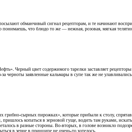
 посылают обманчивый сигнал рецепторам, и те начинают воспри
то понимаешь, что блюдо то же — нежная, розовая, мягкая теляти
Нефть». Черный цвет содержимого тарелки заставляет рецепто
из-за черноты заявленные кальмары в супе так же не улавливались
х грибно-сырных пирожках», которые прибыли к столу, спрятавш
 пришлось копаться в зерновой гуще, водить там руками, искать
еталось в разные стороны. Во-вторых, в голове возникло подозр
ыться в зерне в принципе не очень-то хотелось.