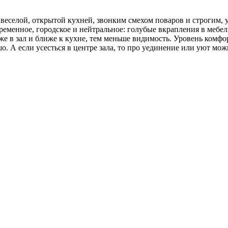
 веселой, открытой кухней, звонким смехом поваров и строгим
временное, городское и нейтральное: голубые вкрапления в мебе
же в зал и ближе к кухне, тем меньше видимость. Уровень комфо
о. А если усесться в центре зала, то про уединение или уют мож