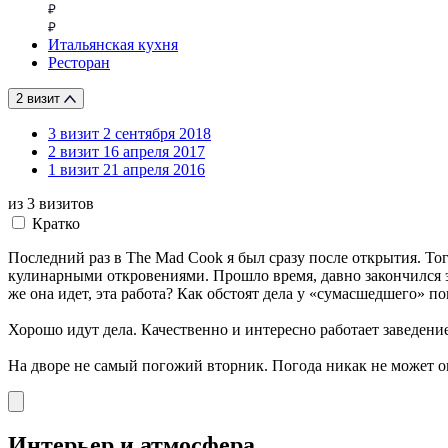
Итальянская кухня
Ресторан
2 визит
3 визит
2 сентября 2018
2 визит
16 апреля 2017
1 визит
21 апреля 2016
из 3
визитов
Кратко
Последний раз в The Mad Cook я был сразу после открытия. То
кулинарными откровениями. Прошло время, давно закончился э
же она идет, эта работа? Как обстоят дела у «сумасшедшего» п
Хорошо идут дела. Качественно и интересно работает заведение
На дворе не самый погожий вторник. Погода никак не может оп
Интерьер и атмосфера