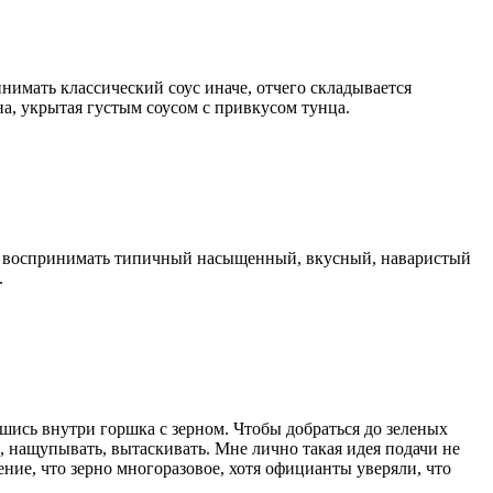
нимать классический соус иначе, отчего складывается
на, укрытая густым соусом с привкусом тунца.
ры воспринимать типичный насыщенный, вкусный, наваристый
.
ись внутри горшка с зерном. Чтобы добраться до зеленых
, нащупывать, вытаскивать. Мне лично такая идея подачи не
ение, что зерно многоразовое, хотя официанты уверяли, что